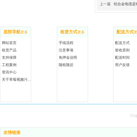
上一篇
铝合金电缆是铜
底部导航
租赁方式
配送方式
更多
更多
网站首页
手续流程
配送方式
租赁产品
注意事项
签收原则
支持保障
免押金说明
配送时间
工程案例
随租随还
用户反馈
资讯中心
关于草莓视频污污污污
Cop
友情链接